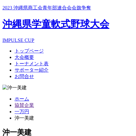
2023 沖縄県商工会青年部連合会会旗争奪
沖縄県学童軟式野球大会
IMPULSE CUP
トップページ
大会概要
トーナメント表
サポーター紹介
お問合せ
ホーム
協賛企業
一万円
沖一美建
沖一美建